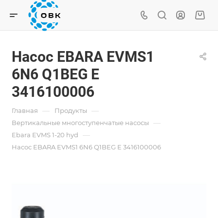
Насос EBARA EVMS1
6N6 Q1BEG E
3416100006
—
—
Главная
Продукты
—
Вертикальные многоступенчатые насосы
—
Ebara EVMS 1-20 hyd
Насос EBARA EVMS1 6N6 Q1BEG E 3416100006