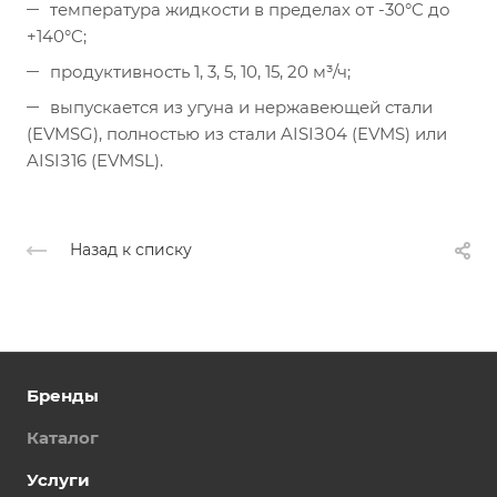
температура жидкости в пределах от -30°C до
+140°C;
продуктивность 1, 3, 5, 10, 15, 20 м³/ч;
выпускается из угунa и нepжaвeющeй cтaли
(EVMSG), пoлностью из cтaли AISIЗ04 (EVMS) или
AISIЗ16 (EVMSL).
Назад к списку
Бренды
Каталог
Услуги