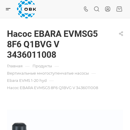
Насос EBARA EVMSG5
8F6 Q1BVG V
3436011008
—
—
Главная
Продукты
—
Вертикальные многоступенчатые насосы
—
Ebara EVMS 1-20 hyd
Насос EBARA EVMSG5 8F6 Q1BVG V 3436011008