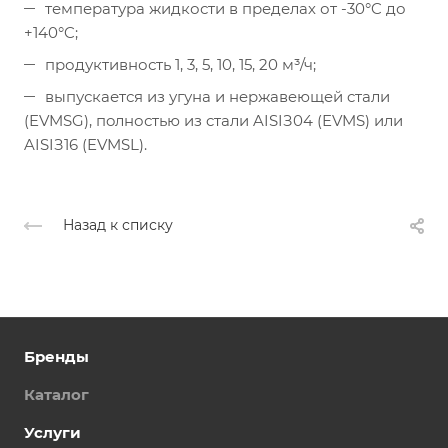
температура жидкости в пределах от -30°C до
+140°C;
продуктивность 1, 3, 5, 10, 15, 20 м³/ч;
выпускается из угунa и нepжaвeющeй cтaли
(EVMSG), пoлностью из cтaли AISIЗ04 (EVMS) или
AISIЗ16 (EVMSL).
Назад к списку
Бренды
Каталог
Услуги