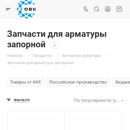
Запчасти для арматуры
запорной
5
—
—
—
Главная
Продукты
Запорная арматура
Запчасти для арматуры запорной
Товары от KMI
Российское производство
Бюдже
По популярности (убывание)
ФИЛЬТР