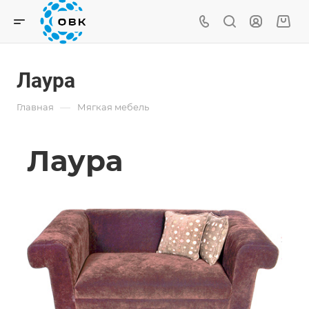
Лаура
—
Главная
Мягкая мебель
Лаура