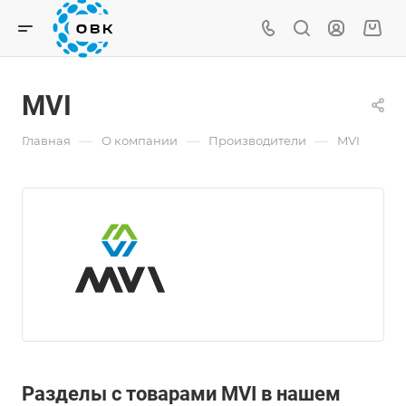
MVI
—
—
—
Главная
О компании
Производители
MVI
Разделы с товарами MVI в нашем