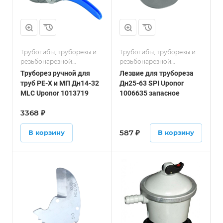
Трубогибы, труборезы и
Трубогибы, труборезы и
резьбонарезной
резьбонарезной
инструмент
инструмент
Труборез ручной для
Лезвие для трубореза
труб PE-X и МП Дн14-32
Дн25-63 SPI Uponor
MLC Uponor 1013719
1006635 запасное
3368
₽
587
₽
В корзину
В корзину