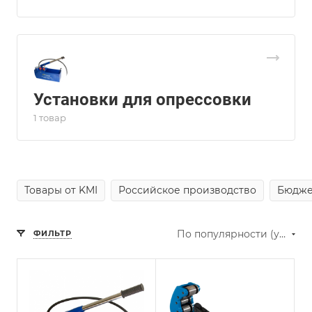
Установки для опрессовки
1 товар
Товары от KMI
Российское производство
Бюдже
По популярности (убывание)
ФИЛЬТР