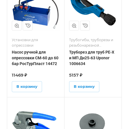
Установки для
Трубогибы, труборезы и
опрессовки
резьбонарезной
инструмент
Насос ручной для
Труборез для труб PE-X
опрессовки СМ-60 до 60
и МП Дн25-63 Uponor
бар РосТурПласт 14472
1006634
11469
₽
5157
₽
В корзину
В корзину