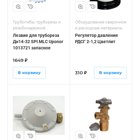
Трубогибы, труборезы и
Оборудование сварочное
резьбонарезной
и расходные материалы
инструмент
Лезвие для трубореза
Регулятор давления
Дн14-32 SPI MLC Uponor
РДСГ 2-1,2 Цветлит
1013721 запасное
1649
₽
310
₽
В корзину
В корзину