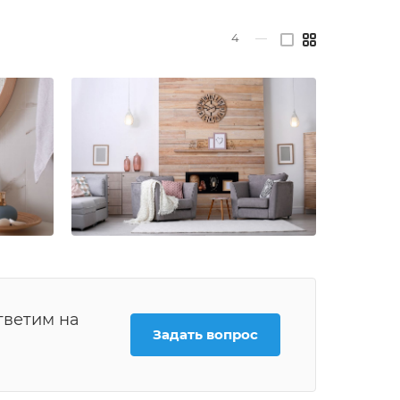
4
—
тветим на
Задать вопрос