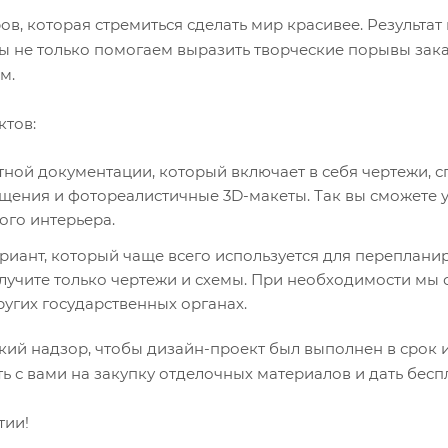
, которая стремиться сделать мир красивее. Результат
ы не только помогаем выразить творческие порывы зака
м.
ктов:
ной документации, который включает в себя чертежи, с
ения и фотореалистичные 3D-макеты. Так вы сможете у
ого интерьера.
иант, который чаще всего используется для переплани
олучите только чертежи и схемы. При необходимости мы
угих государственных органах.
ий надзор, чтобы дизайн-проект был выполнен в срок и
 с вами на закупку отделочных материалов и дать бесп
тии!