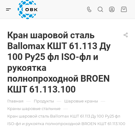
Кран шаровой сталь
Ballomax КШТ 61.113 Ду
100 Ру25 фл ISO-фл и
рукоятка
полнопроходной BROEN
КШТ 61.113.100
—
—
—
Главная
Продукты
Шаровые краны
—
Краны шаровые стальные
Кран шаровой сталь Ballomax КШТ 61.113 Ду 100 Ру25 фл
ISO-фл и рукоятка полнопроходной BROEN КШТ 61.113.100